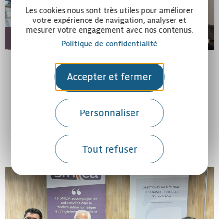
Les cookies nous sont très utiles pour améliorer
votre expérience de navigation, analyser et
mesurer votre engagement avec nos contenus.
Publié le 30 janvier 2025
Politique de confidentialité
Obligations Légales de Débroussaillement :
Accepter et fermer
un nouvel outil dédié !
Le SMICA a reçu dans ces locaux Mme La
Sous-préfète de Millau, Le Président de la
Personnaliser
communauté de communes Muse et Raspes
du Tarn, le Maire du Viala du Tarn,...
Tout refuser