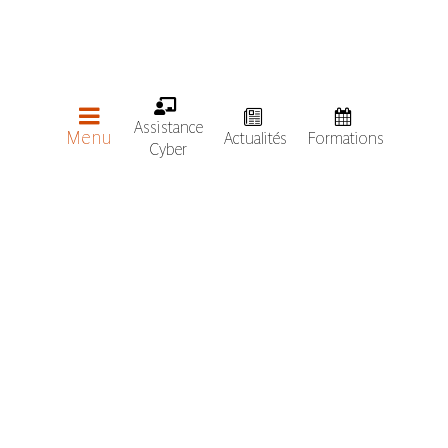
conseillers.
Assistance
Menu
Actualités
Formations
Cyber
Publié le 03 décembre 2024
Les agents du SMICA se forment aux